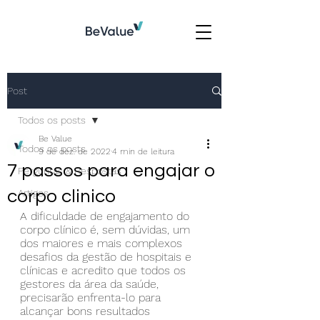
Post
Todos os posts
Be Value
Todos os posts
9 de dez. de 2022
4 min de leitura
7 passos para engajar o
Perguntas & Respostas
corpo clinico
Artigos
A dificuldade de engajamento do 
corpo clínico é, sem dúvidas, um 
dos maiores e mais complexos 
desafios da gestão de hospitais e 
clínicas e acredito que todos os 
gestores da área da saúde, 
precisarão enfrenta-lo para 
alcançar bons resultados